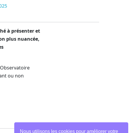
025
hé à présenter et
ion plus nuancée,
es
’Observatoire
tant ou non
Nous utilisons les cookies pour améliorer votre