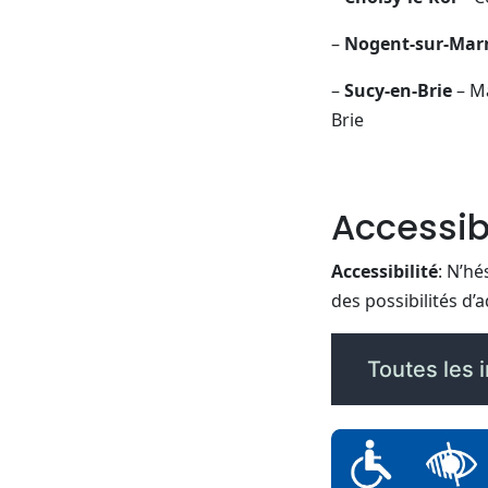
–
Nogent-sur-Mar
–
Sucy-en-Brie
– M
Brie
Accessibi
Accessibilité
: N’hé
des possibilités d’
Toutes les 