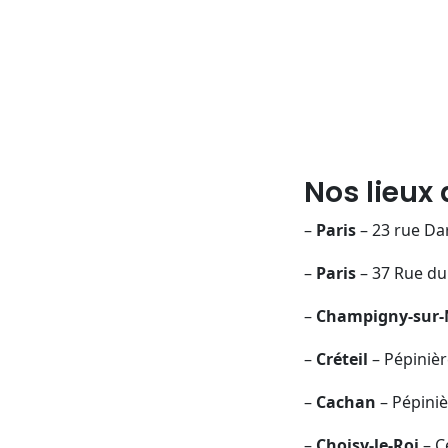
Nos lieux 
–
Paris
– 23 rue Da
–
Paris
– 37 Rue du 
–
Champigny-sur
–
Créteil
– Pépinièr
–
Cachan
– Pépiniè
–
Choisy-le-Roi
– C