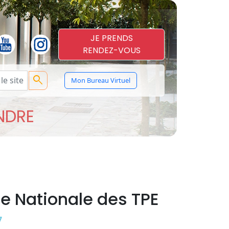
JE PRENDS
RENDEZ-VOUS
search
Mon Bureau Virtuel
ENDRE
e Nationale des TPE
7