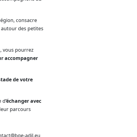
région, consacre
 autour des petites
e, vous pourrez
pour accompagner
tade de votre
e d
‘échanger avec
 leur parcours
ontact@bge-adil.eu