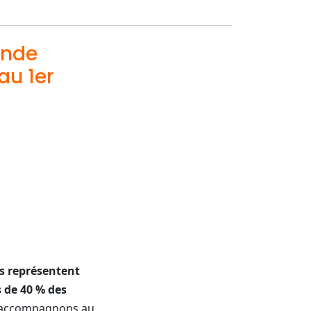
onde
au 1er
es représentent
 de 40 % des
s accompagnons au