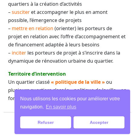
quartiers à la création d’activités
–
susciter
et accompagner le plus en amont
possible, l’émergence de projets
–
mettre en relation
(orienter) les porteurs de
projet en relation avec l’offre d’accompagnement et
de financement adaptée à leurs besoins
–
inciter
les porteurs de projet à s’inscrire dans la
dynamique de rénovation urbaine du quartier.
Territoire d’intervention
Un quartier classé
« politique de la ville »
ou
plusieurs quartiers classés « politique de la ville » en
fonction de leur importance.
Nous utilisons les cookies pour améliorer votre
navigation.
En savoir plus
Paiements
|
Mentions légales
| Tous droits
Refuser
Accepter
réservés