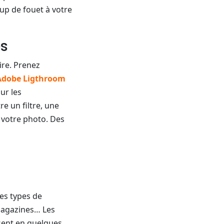
up de fouet à votre
es
ire. Prenez
Adobe Ligthroom
sur les
 un filtre, une
 votre photo. Des
es types de
 magazines… Les
sent en quelques