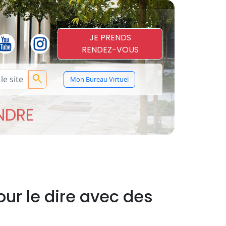
JE PRENDS
RENDEZ-VOUS
search
Mon Bureau Virtuel
ENDRE
our le dire avec des