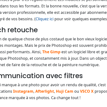
 dans tous les formats. Et la bonne nouvelle, c’est que la ver
la version professionnelle, elle est accessible par abonnem
ré de vos besoins. (
Cliquez ici
pour voir quelques exemples
ch retouche
n de quelque chose de plus costaud que le bon vieux logiciel
s montages. Mais le prix de Photoshop est souvent prohibiti
aussi performants. Ainsi,
The Gimp
est un logiciel libre et gr
e Photoshop, et constamment mis à jour. Dans un objectif 
met de faire de la retouche et de la peinture numérique.
mmunication avec filtres
i manque à une photo pour avoir un rendu de qualité, c’es
ications
Instagram
,
Afterlight
,
Huji Cam
ou
VSCO X
propose
nce marquée à vos photos. Ca change tout !