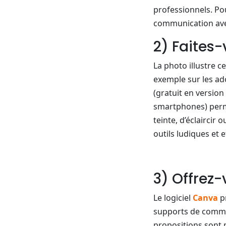
professionnels. Po
communication avec
2) Faites-
La photo illustre c
exemple sur les ado
(gratuit en version
smartphones) perme
teinte, d’éclairci
outils ludiques et e
3) Offrez
Le logiciel
Canva
p
supports de commun
propositions sont 