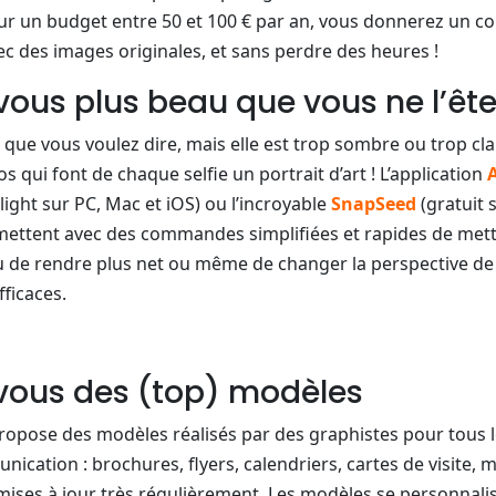
ur un budget entre 50 et 100 € par an, vous donnerez un co
 des images originales, et sans perdre des heures !
vous plus beau que vous ne l’êt
e que vous voulez dire, mais elle est trop sombre ou trop cla
s qui font de chaque selfie un portrait d’art ! L’application
 light sur PC, Mac et iOS) ou l’incroyable
SnapSeed
(gratuit 
ttent avec des commandes simplifiées et rapides de mettre
r ou de rendre plus net ou même de changer la perspective de
fficaces.
-vous des (top) modèles
ropose des modèles réalisés par des graphistes pour tous l
ication : brochures, flyers, calendriers, cartes de visite,
mises à jour très régulièrement. Les modèles se personnali