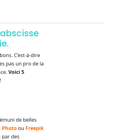
l’abscisse
e.
bons. C’est-à-dire
es pas un pro de la
nce.
Voici 5
!
démuni de belles
k Photo
ou
Freepik
s par des