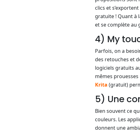
clics et s’exportent
gratuite ! Quant à 
et se complète au g
4) My tou
Parfois, on a besoi
des retouches et de
logiciels gratuits 
mêmes prouesses qu
Krita
(gratuit) per
5) Une co
Bien souvent ce qu
couleurs. Les appl
donnent une ambia