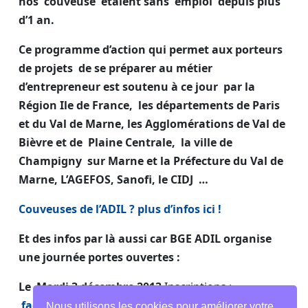
nos couveuse étaient sans emploi depuis plus
d’1 an.
Ce programme d’action
qui permet aux porteurs
de projets de se préparer au métier
d’entrepreneur
est soutenu à ce jour par la
Région Ile de France, les départements de Paris
et du Val de Marne, les Agglomérations de Val de
Bièvre et de Plaine Centrale, la ville de
Champigny sur Marne et la Préfecture du Val de
Marne, L’AGEFOS, Sanofi, le CIDJ …
Couveuses de l’ADIL ? plus d’infos ici !
Et des infos par là aussi
car BGE ADIL organise
une journée portes ouvertes :
Le Mardi 3 décembre 2013
Inscriptions :
faget@adil-boutiquedegestion.eu
Nous utilisons les cookies pour améliorer votre