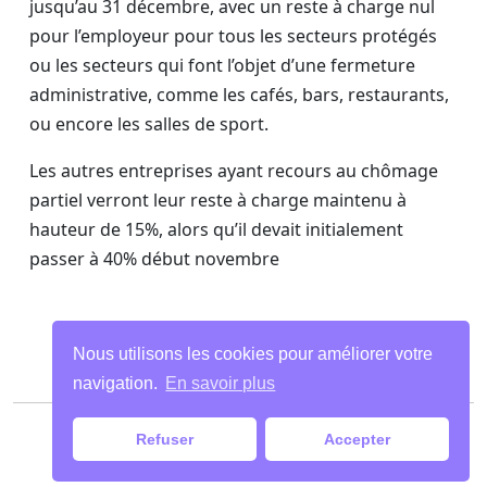
jusqu’au 31 décembre, avec un reste à charge nul
pour l’employeur pour tous les secteurs protégés
ou les secteurs qui font l’objet d’une fermeture
administrative, comme les cafés, bars, restaurants,
ou encore les salles de sport.
Les autres entreprises ayant recours au chômage
partiel verront leur reste à charge maintenu à
hauteur de 15%, alors qu’il devait initialement
passer à 40% début novembre
Nous utilisons les cookies pour améliorer votre
navigation.
En savoir plus
Paiements
|
Mentions légales
| Tous droits
Refuser
Accepter
réservés