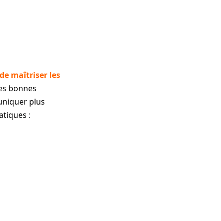
de maîtriser les
les bonnes
uniquer plus
matiques
: