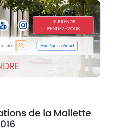
JE PRENDS
RENDEZ-VOUS
search
Mon Bureau Virtuel
ENDRE
tions de la Mallette
2016