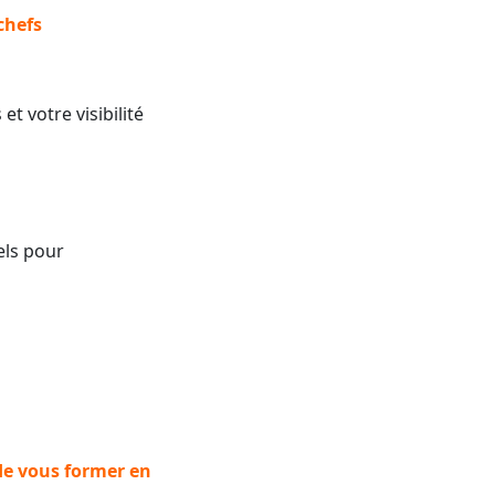
chefs
t votre visibilité
els pour
de vous former en