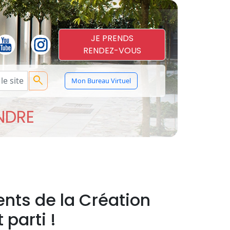
JE PRENDS
RENDEZ-VOUS
search
Mon Bureau Virtuel
ENDRE
ents de la Création
 parti !