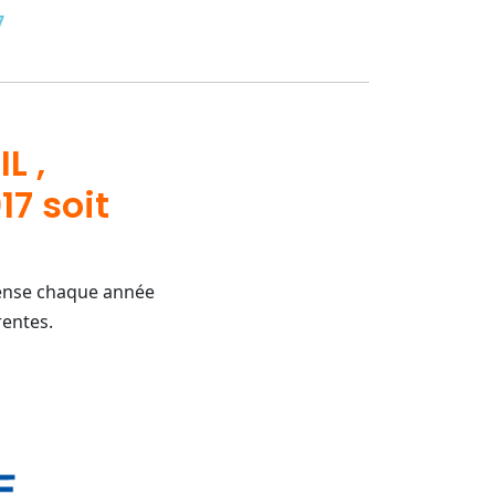
7
L ,
17 soit
pense chaque année
rentes.