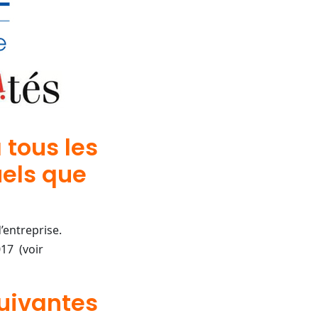
 tous les
uels que
’entreprise.
017 (voir
suivantes