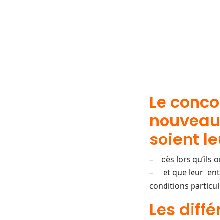
Le conco
nouveaux
soient le
– dès lors qu’ils 
– et que leur entre
conditions particu
Les diff