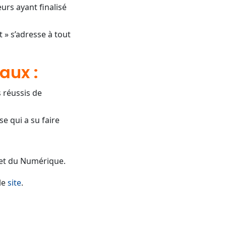
urs ayant finalisé
 » s’adresse à tout
saux :
 réussis de
e qui a su faire
e et du Numérique.
le
site
.