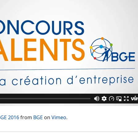
BGE 2016
from
BGE
on
Vimeo
.