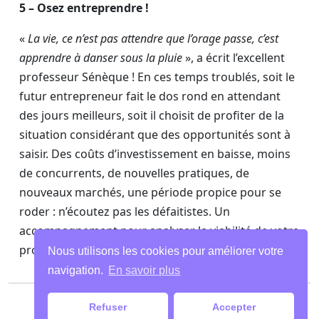
5 – Osez entreprendre !
«
La vie, ce n’est pas attendre que l’orage passe, c’est
apprendre à danser sous la pluie
», a écrit l’excellent
professeur Sénèque ! En ces temps troublés, soit le
futur entrepreneur fait le dos rond en attendant
des jours meilleurs, soit il choisit de profiter de la
situation considérant que des opportunités sont à
saisir. Des coûts d’investissement en baisse, moins
de concurrents, de nouvelles pratiques, de
nouveaux marchés, une période propice pour se
roder : n’écoutez pas les défaitistes. Un
accompagnement pour analyser la viabilité de votre
projet sera plus probant.
Nous utilisons les cookies pour améliorer votre
navigation.
En savoir plus
Paiements
|
Mentions légales
| Tous droits
Refuser
Accepter