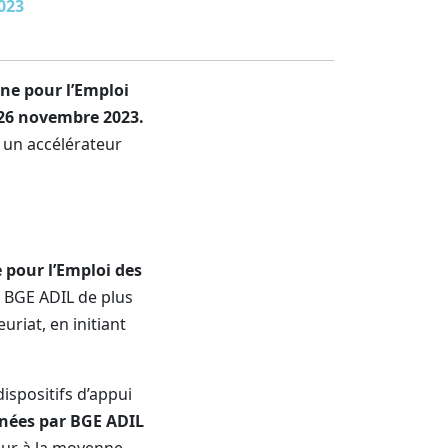
023
e pour l’Emploi
26 novembre 2023.
 un accélérateur
e
pour l’Emploi des
e BGE ADIL de plus
riat, en initiant
ispositifs d’appui
nées
par BGE ADIL
ieur à la moyenne