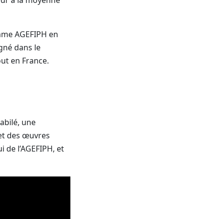
amme AGEFIPH en
gné dans le
out en France.
abilé, une
 et des œuvres
i de l’AGEFIPH, et