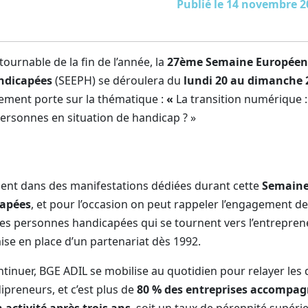
Publié le 14 novembre 2
ournable de la fin de l’année, la
27ème Semaine Européenn
ndicapées
(SEEPH) se déroulera du
lundi 20 au dimanche 
nement porte sur la thématique :
«
La transition numérique :
personnes en situation de handicap ? »
ent dans des manifestations dédiées durant cette
Semain
apées
, et pour l’occasion on peut rappeler l’engagement d
es personnes handicapées qui se tournent vers l’entrepreneu
ise en place d’un partenariat dès 1992.
tinuer, BGE ADIL se mobilise au quotidien pour relayer les d
preneurs, et c’est plus de
80 % des entreprises
accompag
 activité après trois ans
, soit un taux de pérennité supér