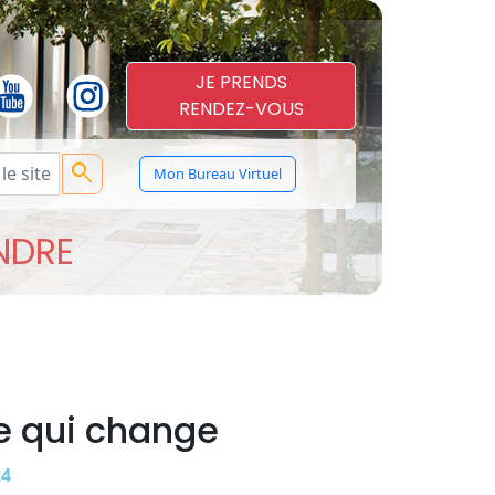
JE PRENDS
RENDEZ-VOUS
search
Mon Bureau Virtuel
ENDRE
ce qui change
24