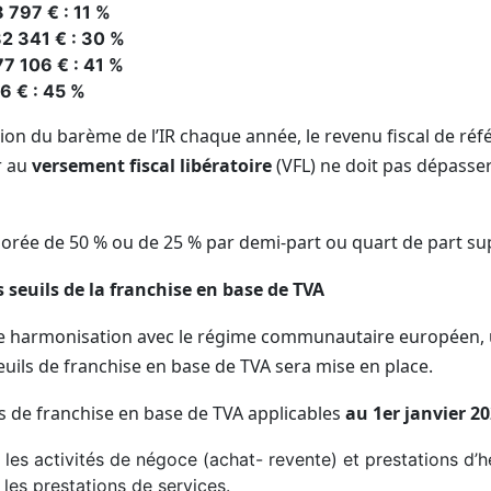
 797 € : 11 %
2 341 € : 30 %
77 106 € : 41 %
6 € : 45 %
tion du barème de l’IR chaque année, le revenu fiscal de ré
r au
versement fiscal libératoire
(VFL) ne doit pas dépasse
ajorée de 50 % ou de 25 % par demi-part ou quart de part s
 seuils de la franchise en base de TVA
ne harmonisation avec le régime communautaire européen, 
euils de franchise en base de TVA sera mise en place.
s de franchise en base de TVA applicables
au 1
er
janvier 2
 les activités de négoce (achat- revente) et prestations d’
 les prestations de services.