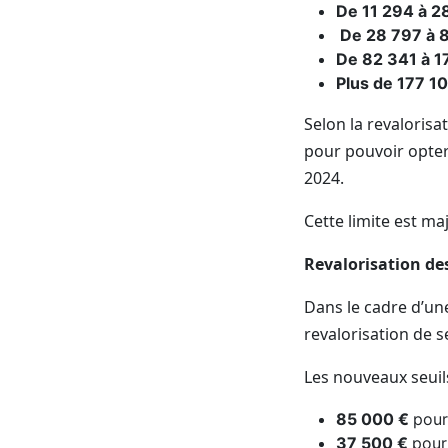
De 11 294 à 28
De 28 797 à 8
De 82 341 à 1
Plus de 177 10
Selon la revalorisa
pour pouvoir opte
2024.
Cette limite est m
Revalorisation des
Dans le cadre d’u
revalorisation de s
Les nouveaux seuil
85 000 €
pour
37 500 €
pour