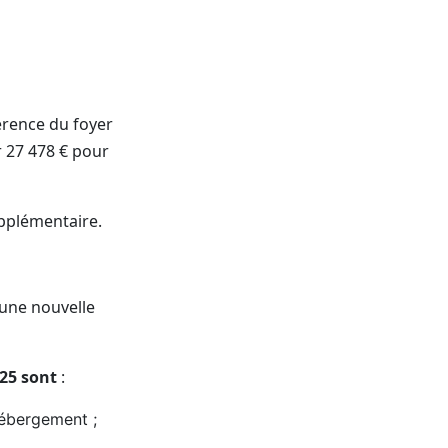
férence du foyer
r 27 478 € pour
upplémentaire.
une nouvelle
025 sont
:
hébergement ;