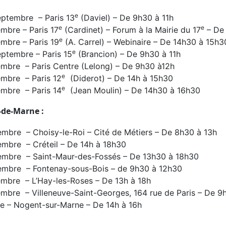
e
eptembre – Paris 13
(Daviel) – De 9h30 à 11h
e
e
mbre – Paris 17
(Cardinet) – Forum à la Mairie du 17
– De 
e
mbre – Paris 19
(A. Carrel) – Webinaire – De 14h30 à 15h3
e
ptembre – Paris 15
(Brancion) – De 9h30 à 11h
embre – Paris Centre (Lelong) – De 9h30 à12h
e
embre – Paris 12
(Diderot) – De 14h à 15h30
e
embre – Paris 14
(Jean Moulin) – De 14h30 à 16h30
-de-Marne :
mbre – Choisy-le-Roi – Cité de Métiers – De 8h30 à 13h
embre – Créteil – De 14h à 18h30
embre – Saint-Maur-des-Fossés – De 13h30 à 18h30
embre – Fontenay-sous-Bois – de 9h30 à 12h30
embre – L’Hay-les-Roses – De 13h à 18h
mbre – Villeneuve-Saint-Georges, 164 rue de Paris – De 9
re – Nogent-sur-Marne – De 14h à 16h