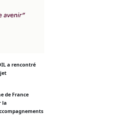
DIL a rencontré
jet
ne de France
 la
s accompagnements