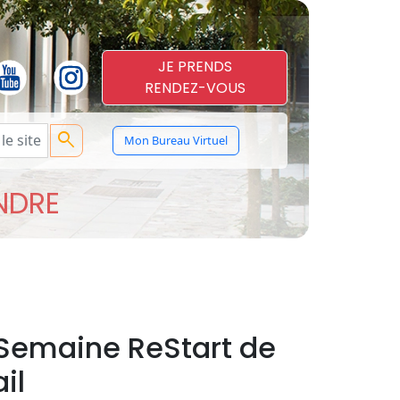
JE PRENDS
RENDEZ-VOUS
search
Mon Bureau Virtuel
ENDRE
 Semaine ReStart de
il