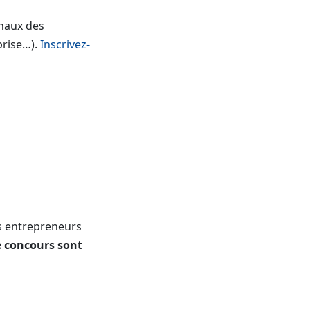
onaux des
prise…).
Inscrivez-
s entrepreneurs
e concours sont