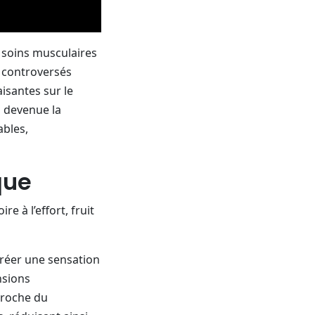
s soins musculaires
s controversés
aisantes sur le
i devenue la
ables,
que
 à l’effort, fruit
créer une sensation
nsions
proche du