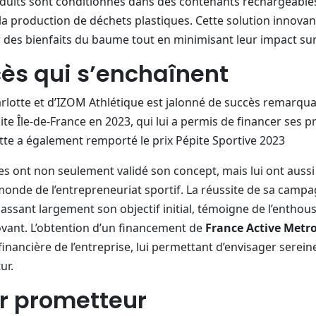
duits sont conditionnés dans des contenants rechargeables
a production de déchets plastiques. Cette solution innova
er des bienfaits du baume tout en minimisant leur impact su
ès qui s’enchaînent
rlotte et d’IZOM Athlétique est jalonné de succès remarqua
pite Île-de-France en 2023, qui lui a permis de financer ses 
tte a également remporté le prix Pépite Sportive 2023
 ont non seulement validé son concept, mais lui ont aussi o
monde de l’entrepreneuriat sportif. La réussite de sa camp
ssant largement son objectif initial, témoigne de l’enthou
ovant. L’obtention d’un financement de
France Active Metr
financière de l’entreprise, lui permettant d’envisager sere
ur.
r prometteur