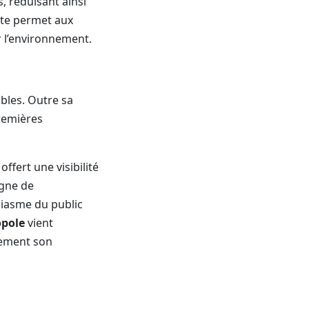
, réduisant ainsi
nte permet aux
r l’environnement.
bles. Outre sa
premières
ffert une visibilité
agne de
siasme du public
opole
vient
inement son