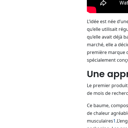
L’idée est née d’u
qu’elle utilisait 
qu’elle avait déjà b
marché, elle a déc
première marque de
spécialement conçu
Une appr
Le premier produit 
de mois de recher
Ce baume, composé 
de chaleur agréable
musculaires
1
.L’en