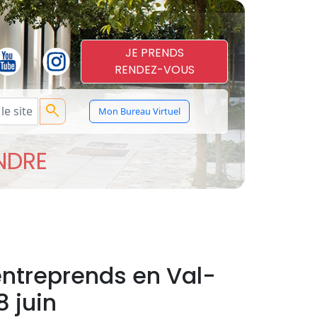
JE PRENDS
RENDEZ-VOUS
search
Mon Bureau Virtuel
ENDRE
entreprends en Val-
8 juin