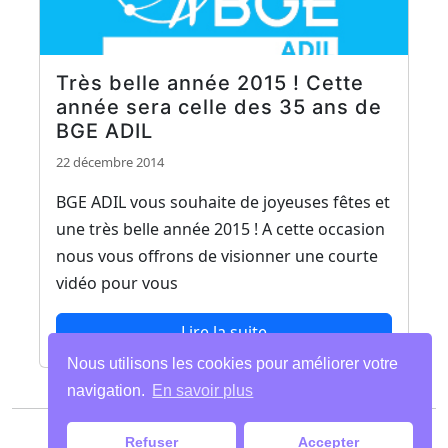
Très belle année 2015 ! Cette
année sera celle des 35 ans de
BGE ADIL
22 décembre 2014
BGE ADIL vous souhaite de joyeuses fêtes et
une très belle année 2015 ! A cette occasion
nous vous offrons de visionner une courte
vidéo pour vous
Lire la suite
Nous utilisons les cookies pour améliorer votre
navigation.
En savoir plus
Paiements
|
Mentions légales
| Tous droits
Refuser
Accepter