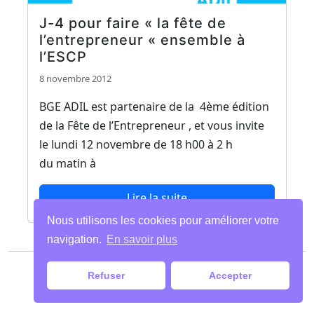
J-4 pour faire « la fête de
l’entrepreneur « ensemble à
l’ESCP
8 novembre 2012
BGE ADIL est partenaire de la 4ème édition
de la Fête de l’Entrepreneur , et vous invite
le lundi 12 novembre de 18 h00 à 2 h
du matin à
Lire la suite
Nous utilisons les cookies pour améliorer votre
navigation.
En savoir plus
Paiements
|
Mentions légales
| Tous droits
Refuser
Accepter
réservés