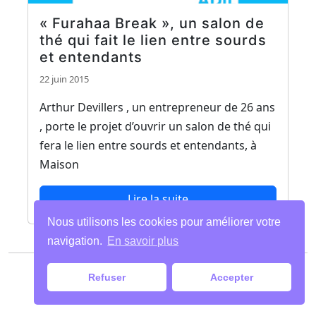
« Furahaa Break », un salon de
thé qui fait le lien entre sourds
et entendants
22 juin 2015
Arthur Devillers , un entrepreneur de 26 ans
, porte le projet d’ouvrir un salon de thé qui
fera le lien entre sourds et entendants, à
Maison
Lire la suite
Nous utilisons les cookies pour améliorer votre
navigation.
En savoir plus
Paiements
|
Mentions légales
| Tous droits
Refuser
Accepter
réservés