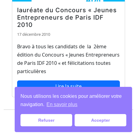
lauréate du Concours « Jeunes
Entrepreneurs de Paris IDF
2010
17 décembre 2010
Bravo à tous les candidats de la 2ème
édition du Concours « Jeunes Entrepreneurs
de Paris IDF 2010 « et félicitations toutes
particulières
Lire la suite
Nous utilisons les cookies pour améliorer votre
navigation.
En savoir plus
Paiements
|
Mentions légales
| Tous droits
Refuser
Accepter
réservés