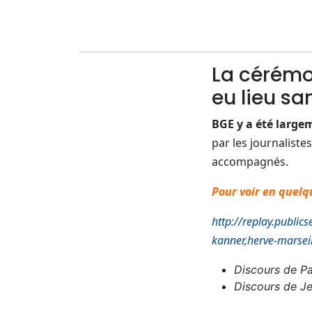
La cérémon
eu lieu sa
BGE y a été large
par les journalistes
accompagnés.
Pour voir en quelq
http://replay.public
kanner,herve-marsei
Discours de Pa
Discours de J