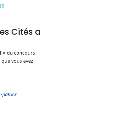
15
es Cités a
f
»
du concours
ts que vous avez
/patrick-