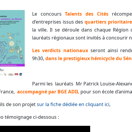
Le concours
Talents des Cités
récompen
d’entreprises issus des
quartiers prioritaire
la ville. Il se déroule dans chaque Région 
lauréats régionaux sont invités à concourir 
Les verdicts nationaux
seront ainsi rend
9h30,
dans le prestigieux hémicycle du Séna
Parmi les lauréats Mr Patrick Louise-Alexand
 France,
accompagné par BGE ADIL
pour son école d’anim
ls de son projet
sur la fiche dédiée en cliquant ici
,
déo témoignage ci-dessous :