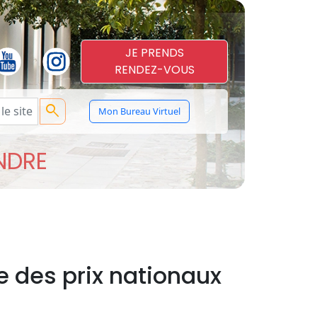
JE PRENDS
RENDEZ-VOUS
search
Mon Bureau Virtuel
ENDRE
e des prix nationaux