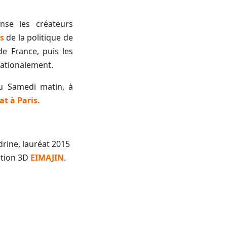
se les créateurs
s
de la politique de
de France, puis les
nationalement.
u Samedi matin, à
t à Paris.
rine, lauréat 2015
ation 3D
EIMAJIN
.