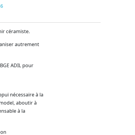
16
ir céramiste.
rganiser autrement
r BGE ADIL pour
ppui nécessaire à la
 model, aboutir à
ensable à la
son