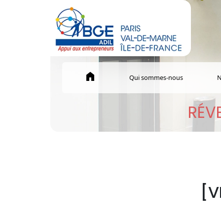
home
Qui sommes-nous
N
RÉVE
[V