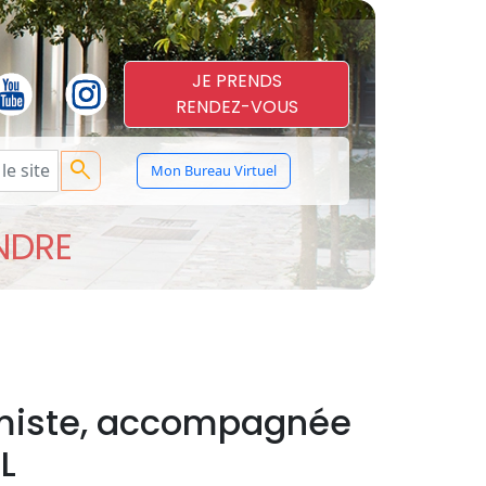
JE PRENDS
RENDEZ-VOUS
search
Mon Bureau Virtuel
ENDRE
amiste, accompagnée
L