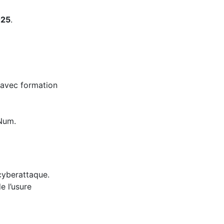
025
.
 avec formation
Num.
cyberattaque.
e l’usure