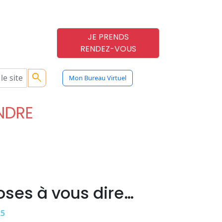
JE PRENDS
RENDEZ-VOUS
search
Mon Bureau Virtuel
ENDRE
oses à vous dire…
25