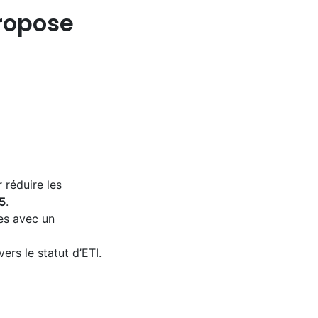
ropose
réduire les
5
.
tes avec un
s le statut d’ETI.