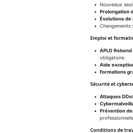
Nouveaux seui
Prolongation
Évolutions de
Changements s
Emploi et formati
APLD Rebond
obligatoire.
Aide exception
Formations grat
Sécurité et cybers
Attaques DDo
Cybermalveill
Prévention de
professionnelle
Conditions de trav