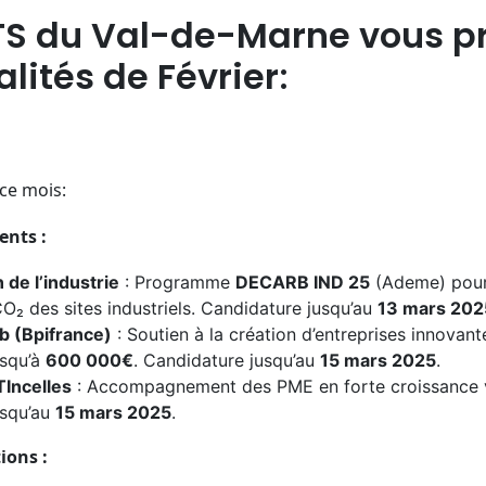
TS du Val-de-Marne vous p
alités de Février
:
ce mois:
ents :
de l’industrie
: Programme
DECARB IND 25
(Ademe) pour 
O₂ des sites industriels. Candidature jusqu’au
13 mars 202
b (Bpifrance)
: Soutien à la création d’entreprises innovan
usqu’à
600 000€
. Candidature jusqu’au
15 mars 2025
.
Incelles
: Accompagnement des PME en forte croissance ver
usqu’au
15 mars 2025
.
tions :