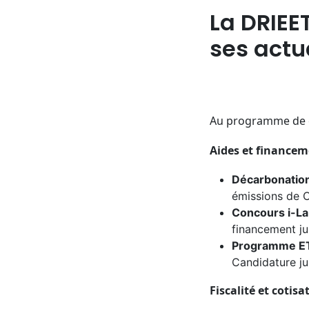
La DRIEE
ses actu
Au programme de 
Aides et financem
Décarbonation 
émissions de C
Concours i-La
financement j
Programme ET
Candidature j
Fiscalité et cotisa