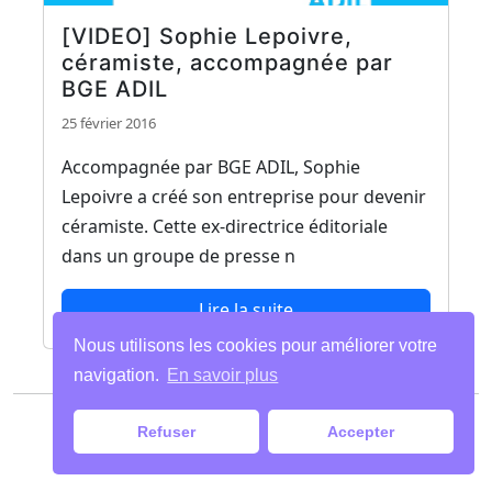
[VIDEO] Sophie Lepoivre,
céramiste, accompagnée par
BGE ADIL
25 février 2016
Accompagnée par BGE ADIL, Sophie
Lepoivre a créé son entreprise pour devenir
céramiste. Cette ex-directrice éditoriale
dans un groupe de presse n
Lire la suite
Nous utilisons les cookies pour améliorer votre
navigation.
En savoir plus
Paiements
|
Mentions légales
| Tous droits
Refuser
Accepter
réservés