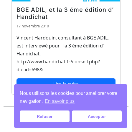
BGE ADIL, et la 3 éme édition d’
Handichat
17 novembre 2010
Vincent Hardouin, consultant à BGE ADIL,
est interviewé pour la 3 éme édition d’
Handichat,
http://www.handichat.fr/conseil.php?
docid=698&
Lire la suite
Nous utilisons les cookies pour améliorer votre
navigation.
En savoir plus
Paiements
|
Mentions légales
| Tous droits
Refuser
Accepter
réservés