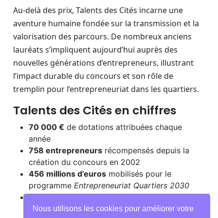
Au-delà des prix, Talents des Cités incarne une
aventure humaine fondée sur la transmission et la
valorisation des parcours. De nombreux anciens
lauréats s’impliquent aujourd’hui auprès des
nouvelles générations d’entrepreneurs, illustrant
l’impact durable du concours et son rôle de
tremplin pour l’entrepreneuriat dans les quartiers.
Talents des Cités en chiffres
70 000 €
de dotations attribuées chaque
année
758 entrepreneurs
récompensés depuis la
création du concours en 2002
456 millions d’euros
mobilisés pour le
programme
Entrepreneuriat Quartiers 2030
28 lauréats régionaux
, dont
14 finalistes
nationaux
et
7 lauréats nationaux
Nous utilisons les cookies pour améliorer votre