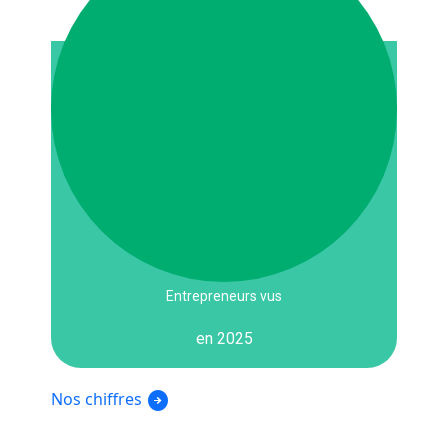
Entrepreneurs vus
en 2025
arrow_circle_right
Nos chiffres