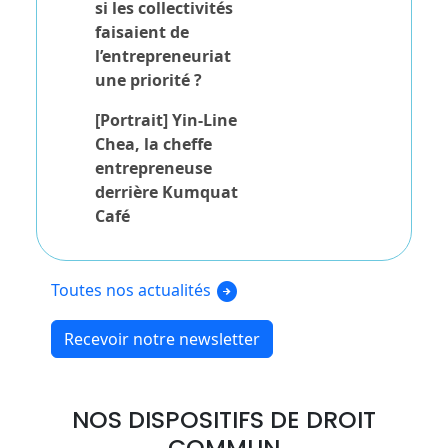
si les collectivités
faisaient de
l’entrepreneuriat
une priorité ?
[Portrait] Yin-Line
Chea, la cheffe
entrepreneuse
derrière Kumquat
Café
arrow_circle_right
Toutes nos actualités
Recevoir notre newsletter
NOS DISPOSITIFS DE DROIT
COMMUN